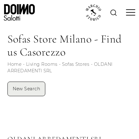
Sofas Store Milano - Find
us Casorezzo
Home
-
Living Rooms
-
Sofas Stores
-
OLDANI
ARREDAMENTI SRL
New Search