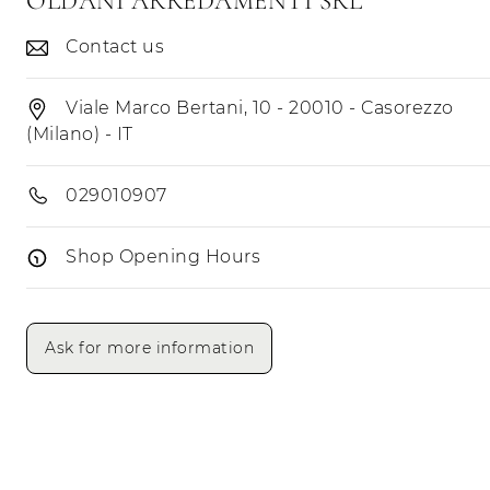
OLDANI ARREDAMENTI SRL
Contact us
Viale Marco Bertani, 10 - 20010 - Casorezzo
(Milano) - IT
029010907
Shop Opening Hours
Opening Hours
Morning
Afternoon
Ask for more information
Monday
Tuesday
Wednesday
Thursday