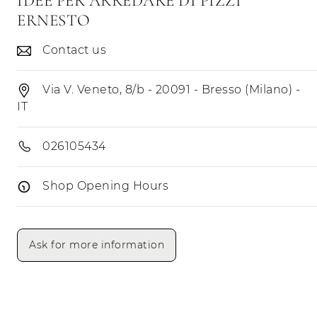
IDEE PER ARREDARE DI PIZZI
ERNESTO
Contact us
Via V. Veneto, 8/b - 20091 - Bresso (Milano) -
IT
026105434
Shop Opening Hours
Opening Hours
Morning
Afternoon
Ask for more information
Monday
Tuesday
Wednesday