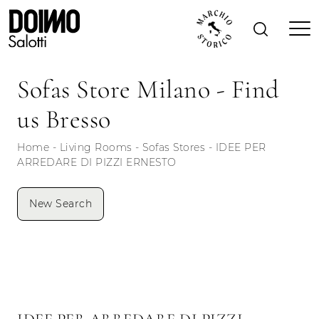
Sofas Store Milano - Find
us Bresso
Home
-
Living Rooms
-
Sofas Stores
-
IDEE PER
ARREDARE DI PIZZI ERNESTO
New Search